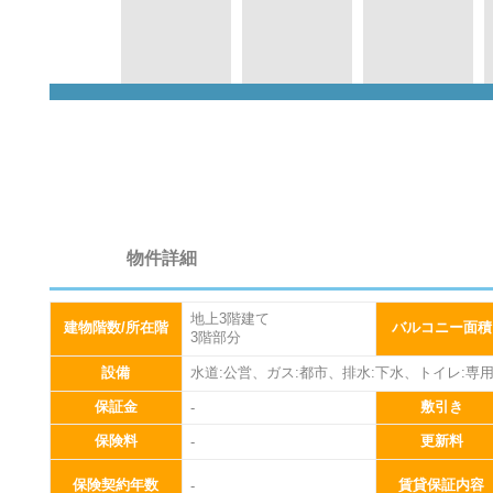
0
物件詳細
地上3階建て
建物階数/所在階
バルコニー面積
3階部分
設備
水道:公営、ガス:都市、排水:下水、トイレ:専
保証金
敷引き
-
保険料
更新料
-
保険契約年数
賃貸保証内容
-