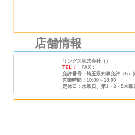
に対する基本方針及び個
め、公開いたします。
【個人情報保護
店舗情報
当社は、不動産仲介業
リングス株式会社（）
ビスを提供しております
TEL：
FAX：
免許番号：埼玉県知事免許（5）第1
付き合い頂くために、 
営業時間：10:00～18:00
定休日：水曜日、第1・3・5木曜
ております個人情報を安
あると考え、 プライバ
ける社会的責任と捉えて
たしていくために、以下