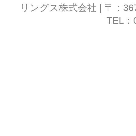
リングス株式会社 | 〒：367-
人情報の適正な取り扱い
TEL：0
す。
1．対象
当社は、本サービスに係
護方針を適用いたします
2．個人情報の収集・
当社は、皆様の個人情報
断で収集・利用すること
た場合でも、あくまで同