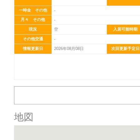
一時金 その他
-
月々 その他
-
現況
空
入居可能時期
その他交通
-
情報更新日
2026年08月08日
次回更新予定日
地図