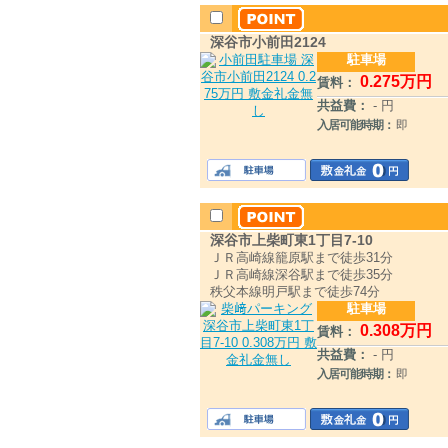
深谷市小前田2124
駐車場
0
.275
万円
賃料：
共益費：
- 円
入居可能時期：
即
深谷市上柴町東1丁目7-10
ＪＲ高崎線籠原駅まで徒歩31分
ＪＲ高崎線深谷駅まで徒歩35分
秩父本線明戸駅まで徒歩74分
駐車場
0
.308
万円
賃料：
共益費：
- 円
入居可能時期：
即