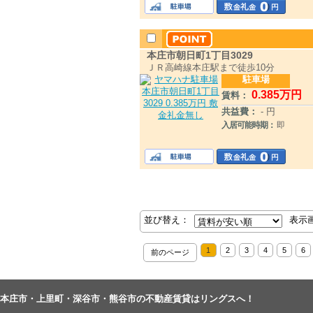
本庄市朝日町1丁目3029
ＪＲ高崎線本庄駅まで徒歩10分
駐車場
0
.385
万円
賃料：
共益費：
- 円
入居可能時期：
即
並び替え：
表示
1
2
3
4
5
6
前のページ
本庄市・上里町・深谷市・熊谷市の不動産賃貸はリングスへ！