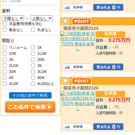
その他
賃料
～
共益費/管理費を含む
深谷市小前田2124
敷金なし
礼金なし
駐車場
0
.275
万円
間取り
賃料：
共益費：
- 円
ワンルーム
1K
1DK
1LDK
入居可能時期：
即
2K
2DK
2LDK
3K
3DK
3LDK
4K
4DK
4LDK
4LDK以上
深谷市小前田2124
駐車場
その他の条件で検索
0
.275
万円
賃料：
共益費：
- 円
入居可能時期：
即