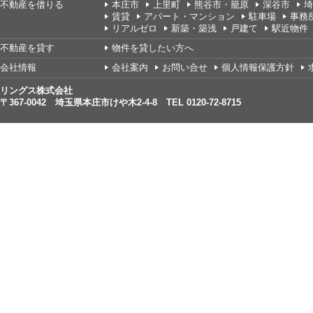
不動産を借りる
本庄市
上里町
熊谷市・籠原
深谷市
埼
賃貸
アパート・マンション
駐車場
事務
リアルゼロ
新築・築浅
戸建て
駅近物件
不動産を貸す
物件を貸したい方へ
会社情報
会社案内
お問い合せ
個人情報保護方針
リングス株式会社
〒367-0042 埼玉県本庄市けや木2-4-8 TEL 0120-72-8715