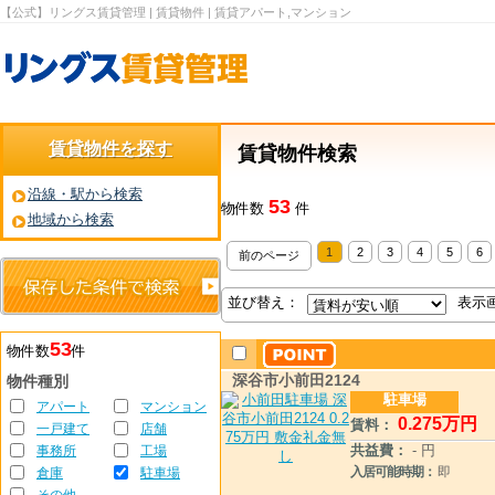
【公式】リングス賃貸管理 | 賃貸物件 | 賃貸アパート,マンション
賃貸物件を探す
賃貸物件検索
沿線・駅から検索
53
物件数
件
地域から検索
1
2
3
4
5
6
前のページ
並び替え：
表示
53
物件数
件
深谷市小前田2124
物件種別
駐車場
アパート
マンション
0
.275
万円
賃料：
一戸建て
店舗
共益費：
- 円
事務所
工場
倉庫
駐車場
入居可能時期：
即