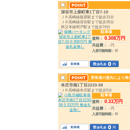
深谷市上柴町東1丁目7-10
ＪＲ高崎線籠原駅まで徒歩31分
ＪＲ高崎線深谷駅まで徒歩35分
秩父本線明戸駅まで徒歩74分
駐車場
0
.308
万円
賃料：
共益費：
- 円
入居可能時期：
即
所有者の意向により将来
本庄市南1丁目2233-58
ＪＲ高崎線本庄駅まで徒歩5分
駐車場
0
.33
万円
賃料：
共益費：
- 円
入居可能時期：
即